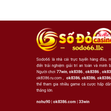
Sodo66 là nhà cái trực tuyến hàng đầu, 
đến trải nghiệm giải trí an toàn và minh 
Người chơi
77win
,
ok8386
,
ok8386
,
ok83
ok8386.ru.com
,
ok8386
,
ok8386
,
ok8386
thể tham gia nhiều game cá cược hấp dẫn
thắng lớn.
nohu90
|
ok8386.com
|
33win