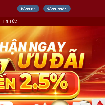
ĐĂNG KÝ
ĐĂNG NHẬP
TIN TỨC