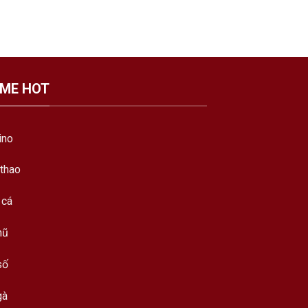
ME HOT
ino
 thao
 cá
hũ
số
gà