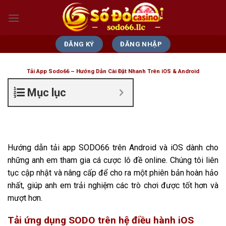
Skip
to
content
ĐĂNG KÝ
ĐĂNG NHẬP
Tải App Sodo66 – Hướng Dẫn Cài Đặt Nhanh Trên iOS & Android
Mục lục
Hướng dẫn tải app SODO66 trên Android và iOS dành cho
những anh em tham gia cá cược lô đề online.
Chúng tôi liên
tục cập nhật và nâng cấp để cho ra một phiên bản hoàn hảo
nhất, giúp anh em trải nghiệm các trò chơi được tốt hơn và
mượt hơn.
Tải ứng dụng SODO trên hệ điều hành iOS