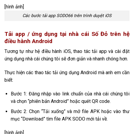
[hình ảnh]
Các bước tải app SODO66 trên trình duyệt iOS
Tải app / ứng dụng tại nhà cái Số Đỏ trên hệ
điều hành Android
Tương tự như hệ điều hành iOS, thao tác tải app và cài đặt
ứng dụng nhà cái chúng tôi sẽ đơn giản và nhanh chóng hơn.
Thực hiện các thao tác tải ứng dụng Android mà anh em cần
biết:
Bước 1: Đăng nhập vào link chuẩn của nhà cái chúng tôi
và chọn “phiên bản Android” hoặc quét QR code.
Bước 2: Chọn “Tải xuống” và mở file APK hoặc vào thư
mục “Download” tìm file APK SODO mới tải về.
[hình ảnh]