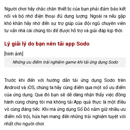
Người chơi hãy chắc chắn thiết bị của bạn phải đảm bảo kết
nối và bộ nhớ điện thoại đủ dung lượng. Ngoài ra nếu gặp
khó khăn hãy nhờ đến sự trợ giúp của đội ngũ chuyên viên
tư vấn nhà cái chúng tôi để được hỗ trợ và giải đáp kịp thời.
Lý giải lý do bạn nên tải app Sodo
[hình ảnh]
Những ưu điểm trải nghiệm game khi tải ứng dụng Sodo
Trước khi đến với
hướng dẫn tải ứng dụng Sodo trên
Android và iOS,
chúng ta hãy cùng điểm qua một số ưu điểm
của ứng dụng. Qua đó bạn sẽ dễ dàng nhận thấy việc đồng
hành cùng chúng tôi mà không tải App quả thực là một điều
vô cùng đáng tiếc. Khi mà ứng dụng Số Đỏ nắm giữ nhiều ưu
điểm nổi trội, hứa hẹn mang đến những trải nghiệm tuyệt vời
nhất cho người chơi.