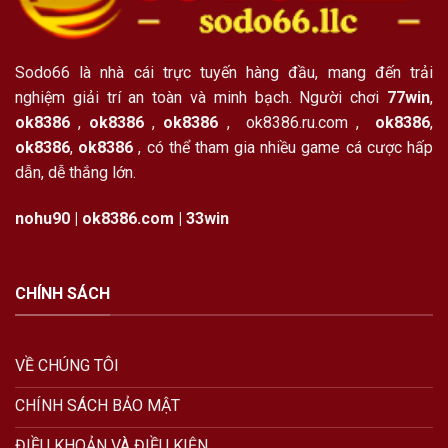
Sodo66 là nhà cái trực tuyến hàng đầu, mang đến trải
nghiệm giải trí an toàn và minh bạch. Người chơi
77win
,
ok8386
,
ok8386
,
ok8386
,
ok8386.ru.com
,
ok8386
,
ok8386
,
ok8386
, có thể tham gia nhiều game cá cược hấp
dẫn, dễ thắng lớn.
nohu90
|
ok8386.com
|
33win
CHÍNH SÁCH
VỀ CHÚNG TÔI
CHÍNH SÁCH BẢO MẬT
ĐIỀU KHOẢN VÀ ĐIỀU KIỆN