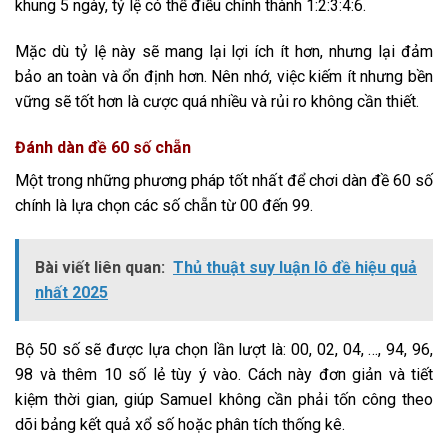
khung 5 ngày, tỷ lệ có thể điều chỉnh thành 1:2:3:4:6.
Mặc dù tỷ lệ này sẽ mang lại lợi ích ít hơn, nhưng lại đảm
bảo an toàn và ổn định hơn. Nên nhớ, việc kiếm ít nhưng bền
vững sẽ tốt hơn là cược quá nhiều và rủi ro không cần thiết.
Đánh dàn đề 60 số chẵn
Một trong những phương pháp tốt nhất để chơi dàn đề 60 số
chính là lựa chọn các số chẵn từ 00 đến 99.
Bài viết liên quan:
Thủ thuật suy luận lô đề hiệu quả
nhất 2025
Bộ 50 số sẽ được lựa chọn lần lượt là: 00, 02, 04, …, 94, 96,
98 và thêm 10 số lẻ tùy ý vào. Cách này đơn giản và tiết
kiệm thời gian, giúp Samuel không cần phải tốn công theo
dõi bảng kết quả xổ số hoặc phân tích thống kê.