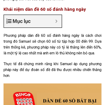
Khái niệm dàn đề 60 số đánh hàng ngày
Mục lục
Phương pháp dàn đề 60 số đánh hàng ngày là cách chơi
trong đó Samuel sẽ chọn 60 số từ tập hợp 00 đến 99. Dựa
trên thống kê, phương pháp này có tỷ lệ thắng lên đến 60%,
là một tỷ lệ cao nhất mà anh em lô thủ không nên bỏ qua.
Thực tế đã chứng minh rằng khi Samuel áp dụng phương
pháp này để dự đoán số đề đã thu được nhiều chiến thắng
hơn.