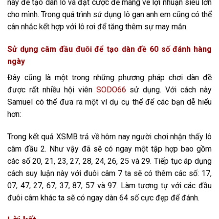
này để tạo dàn lô và đặt cược để mang về lợi nhuận siêu lớn
cho mình. Trong quá trình sử dụng lô gan anh em cũng có thể
cân nhắc kết hợp với lô rơi để tăng thêm sự may mắn.
Sử dụng câm đầu đuôi để tạo dàn đề 60 số đánh hàng
ngày
Đây cũng là một trong những phương pháp chơi dàn đề
được rất nhiều hội viên
SODO66
sử dụng. Với cách này
Samuel có thể đưa ra một ví dụ cụ thể để các bạn dễ hiểu
hơn:
Trong kết quả XSMB trả về hôm nay người chơi nhận thấy lô
câm đầu 2. Như vậy đã sẽ có ngay một tập hợp bao gồm
các số 20, 21, 23, 27, 28, 24, 26, 25 và 29. Tiếp tục áp dụng
cách suy luận này với đuôi câm 7 ta sẽ có thêm các số: 17,
07, 47, 27, 67, 37, 87, 57 và 97. Làm tương tự với các đầu
đuôi câm khác ta sẽ có ngay dàn 64 số cực đẹp để đánh.