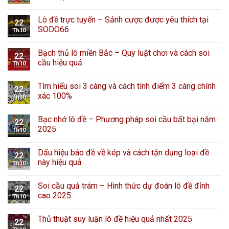
Lô đề trực tuyến – Sảnh cược được yêu thích tại
22
SODO66
Th10
Bạch thủ lô miền Bắc – Quy luật chơi và cách soi
22
cầu hiệu quả
Th10
Tìm hiểu soi 3 càng và cách tính điểm 3 càng chính
22
xác 100%
Th10
Bạc nhớ lô đề – Phương pháp soi cầu bất bại năm
22
2025
Th10
Dấu hiệu báo đề về kép và cách tận dụng loại đề
22
này hiệu quả
Th10
Soi cầu quả trám – Hình thức dự đoán lô đề đỉnh
22
cao 2025
Th10
Thủ thuật suy luận lô đề hiệu quả nhất 2025
22