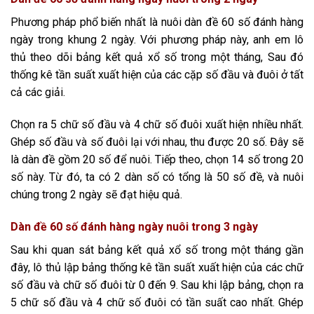
Phương pháp phổ biến nhất là nuôi dàn đề 60 số đánh hàng
ngày trong khung 2 ngày. Với phương pháp này, anh em lô
thủ theo dõi bảng kết quả xổ số trong một tháng, Sau đó
thống kê tần suất xuất hiện của các cặp số đầu và đuôi ở tất
cả các giải.
Chọn ra 5 chữ số đầu và 4 chữ số đuôi xuất hiện nhiều nhất.
Ghép số đầu và số đuôi lại với nhau, thu được 20 số. Đây sẽ
là dàn đề gồm 20 số để nuôi. Tiếp theo, chọn 14 số trong 20
số này. Từ đó, ta có 2 dàn số có tổng là 50 số đề, và nuôi
chúng trong 2 ngày sẽ đạt hiệu quả.
Dàn đề 60 số đánh hàng ngày nuôi trong 3 ngày
Sau khi quan sát bảng kết quả xổ số trong một tháng gần
đây, lô thủ lập bảng thống kê tần suất xuất hiện của các chữ
số đầu và chữ số đuôi từ 0 đến 9. Sau khi lập bảng, chọn ra
5 chữ số đầu và 4 chữ số đuôi có tần suất cao nhất. Ghép