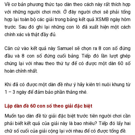
Về cơ bản phương thức tạo dàn theo cách này rất thích hợp
với những người chơi mới. Ở đây người chơi sẽ phải tổng
hợp lại toàn bộ các giải trong bảng kết quả XSMB ngày hôm
trước. Sau đó ghi lại những con lô đã xuất hiện một cách
chính xác và thật đầy đủ.
Căn cứ vào kết quả này Samuel sẽ chọn ra 8 con số đứng
đầu và 8 con số đứng cuối bảng. Tiếp đó lần lượt ghép
chúng lại với nhau theo thứ tự để có được một dàn 60 số
hoàn chỉnh nhất.
Khi đã có được một dàn đề như ý hãy kiên trì nuôi khung từ
1 – 3 ngày để đảm bảo phần thắng nhé.
Lập dàn đề 60 con số theo giải đặc biệt
Muốn tạo dàn đề từ giải đặc biệt trước tiên người chơi cần
phải biết kết quả của giải này là bao nhiêu? Tiếp đó lấy hai
chữ số cuối của giải cộng lại với nhau để có được tổng đề.