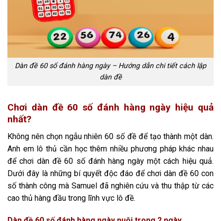
Dàn đề 60 số đánh hàng ngày – Hướng dẫn chi tiết cách lập
dàn đề
Chơi dàn đề 60 số đánh hàng ngày hiệu quả
nhất?
Không nên chọn ngẫu nhiên 60 số đề để tạo thành một dàn.
Anh em lô thủ cần học thêm nhiều phương pháp khác nhau
để chơi dàn đề 60 số đánh hàng ngày một cách hiệu quả.
Dưới đây là những bí quyết độc đáo để chơi dàn đề 60 con
số thành công mà Samuel đã nghiên cứu và thu thập từ các
cao thủ hàng đầu trong lĩnh vực lô đề.
Dàn đề 60 số đánh hàng ngày nuôi trong 2 ngày