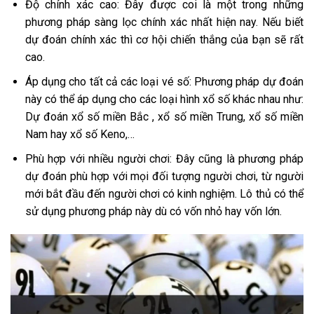
Độ chính xác cao: Đây được coi là một trong những
phương pháp sàng lọc chính xác nhất hiện nay. Nếu biết
dự đoán chính xác thì cơ hội chiến thắng của bạn sẽ rất
cao.
Áp dụng cho tất cả các loại vé số: Phương pháp dự đoán
này có thể áp dụng cho các loại hình xổ số khác nhau như:
Dự đoán xổ số miền Bắc , xổ số miền Trung, xổ số miền
Nam hay xổ số Keno,…
Phù hợp với nhiều người chơi: Đây cũng là phương pháp
dự đoán phù hợp với mọi đối tượng người chơi, từ người
mới bắt đầu đến người chơi có kinh nghiệm. Lô thủ có thể
sử dụng phương pháp này dù có vốn nhỏ hay vốn lớn.