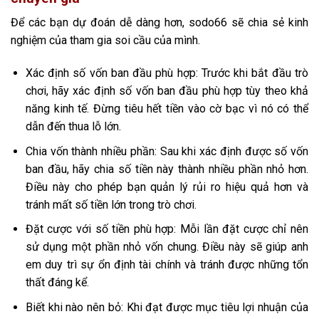
Để các bạn dự đoán dễ dàng hơn, sodo66 sẽ chia sẻ kinh
nghiệm của tham gia soi cầu của mình.
Xác định số vốn ban đầu phù hợp: Trước khi bắt đầu trò
chơi, hãy xác định số vốn ban đầu phù hợp tùy theo khả
năng kinh tế. Đừng tiêu hết tiền vào cờ bạc vì nó có thể
dẫn đến thua lỗ lớn.
Chia vốn thành nhiều phần: Sau khi xác định được số vốn
ban đầu, hãy chia số tiền này thành nhiều phần nhỏ hơn.
Điều này cho phép bạn quản lý rủi ro hiệu quả hơn và
tránh mất số tiền lớn trong trò chơi.
Đặt cược với số tiền phù hợp: Mỗi lần đặt cược chỉ nên
sử dụng một phần nhỏ vốn chung. Điều này sẽ giúp anh
em duy trì sự ổn định tài chính và tránh được những tổn
thất đáng kể.
Biết khi nào nên bỏ: Khi đạt được mục tiêu lợi nhuận của