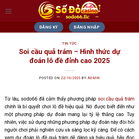
Skip
to
content
ĐĂNG KÝ
ĐĂNG NHẬP
TIN TỨC
Soi cầu quả trám – Hình thức dự
đoán lô đề đỉnh cao 2025
POSTED ON
22/10/2025
BY
ADMIN
Từ lâu, sodo66 đã cảm thấy phương pháp
soi cầu quả trám
chính là bí quyết chơi lô đề hiệu quả. Nó được biết đến như
một phương pháp dự đoán mang lại tỷ lệ thắng cao. Tuy
nhiên, việc sử dụng những phương pháp dự đoán này đòi hỏi
người chơi phải nghiên cứu và sàng lọc kỹ càng. Để có cách
xem dự đoán lô đề quả trám dễ dàng và hiệu quả, hãy đọc