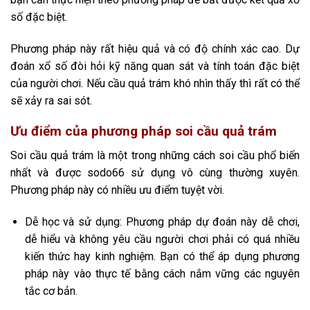
số đặc biệt.
Phương pháp này rất hiệu quả và có độ chính xác cao. Dự
đoán xổ số đòi hỏi kỹ năng quan sát và tính toán đặc biệt
của người chơi. Nếu cầu quả trám khó nhìn thấy thì rất có thể
sẽ xảy ra sai sót.
Ưu điểm của phương pháp soi cầu quả trám
Soi cầu quả trám là một trong những cách soi cầu phổ biến
nhất và được sodo66 sử dụng vô cùng thường xuyên.
Phương pháp này có nhiều ưu điểm tuyệt vời.
Dễ học và sử dụng: Phương pháp dự đoán này dễ chơi,
dễ hiểu và không yêu cầu người chơi phải có quá nhiều
kiến ​​thức hay kinh nghiệm. Bạn có thể áp dụng phương
pháp này vào thực tế bằng cách nắm vững các nguyên
tắc cơ bản.