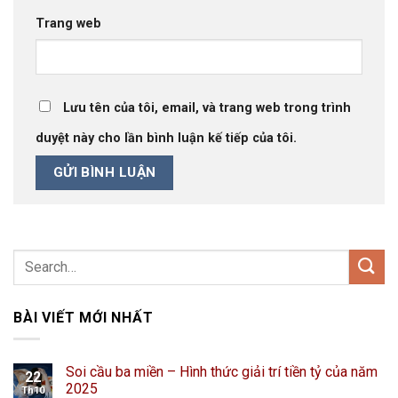
Trang web
Lưu tên của tôi, email, và trang web trong trình
duyệt này cho lần bình luận kế tiếp của tôi.
BÀI VIẾT MỚI NHẤT
Soi cầu ba miền – Hình thức giải trí tiền tỷ của năm
22
2025
Th10