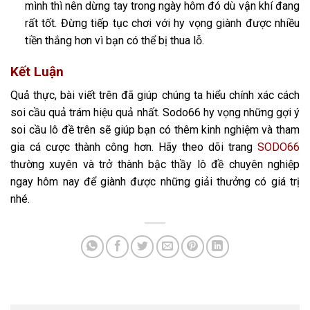
mình thì nên dừng tay trong ngày hôm đó dù vận khí đang
rất tốt. Đừng tiếp tục chơi với hy vọng giành được nhiều
tiền thắng hơn vì bạn có thể bị thua lỗ.
Kết Luận
Quả thực, bài viết trên đã giúp chúng ta hiểu chính xác cách
soi cầu quả trám hiệu quả nhất. Sodo66 hy vọng những gợi ý
soi cầu lô đề trên sẽ giúp bạn có thêm kinh nghiệm và tham
gia cá cược thành công hơn. Hãy theo dõi trang
SODO66
thường xuyên và trở thành bậc thầy lô đề chuyên nghiệp
ngay hôm nay để giành được những giải thưởng có giá trị
nhé.