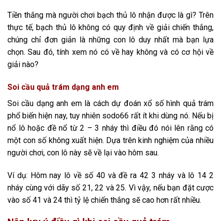
Tiền thắng mà người chơi bạch thủ lô nhận được là gì? Trên
thực tế, bạch thủ lô không có quy định về giải chiến thắng,
chúng chỉ đơn giản là những con lô duy nhất mà bạn lựa
chọn. Sau đó, tính xem nó có về hay không và có cơ hội về
giải nào?
Soi cầu quả trám dạng anh em
Soi cầu dạng anh em là cách dự đoán xổ số hình quả trám
phổ biến hiện nay, tuy nhiên sodo66 rất ít khi dùng nó. Nếu bị
nổ lô hoặc đề nổ từ 2 – 3 nháy thì điều đó nói lên rằng có
một con số không xuất hiện. Dựa trên kinh nghiệm của nhiều
người chơi, con lô này sẽ về lại vào hôm sau.
Ví dụ: Hôm nay lô về số 40 và đề ra 42 3 nháy và lô 14 2
nháy cùng với dãy số 21, 22 và 25. Vì vậy, nếu bạn đặt cược
vào số 41 và 24 thì tỷ lệ chiến thắng sẽ cao hơn rất nhiều.